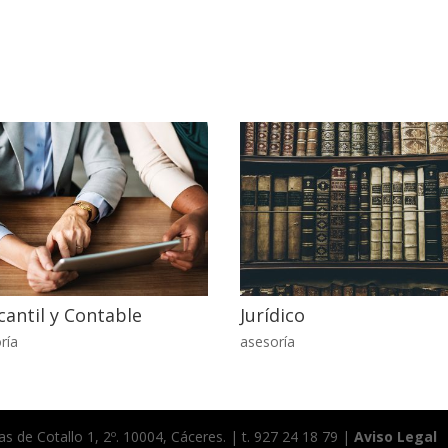
antil y Contable
Jurídico
ría
asesoría
s de Cotallo 1, 2º. 10004, Cáceres. | t. 927 24 18 79 |
Aviso Legal