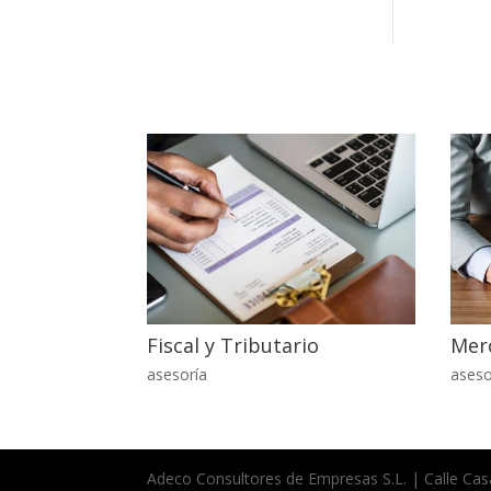
Fiscal y Tributario
Merc
asesoría
aseso
Adeco Consultores de Empresas S.L. | Calle Casa