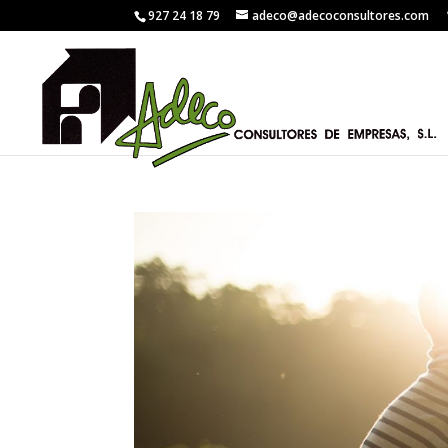
927 24 18 79
adeco@adecoconsultores.com